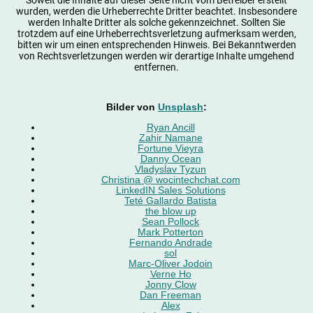
wurden, werden die Urheberrechte Dritter beachtet. Insbesondere
werden Inhalte Dritter als solche gekennzeichnet. Sollten Sie
trotzdem auf eine Urheberrechtsverletzung aufmerksam werden,
bitten wir um einen entsprechenden Hinweis. Bei Bekanntwerden
von Rechtsverletzungen werden wir derartige Inhalte umgehend
entfernen.
Bilder von
Unsplash
:
Ryan Ancill
Zahir Namane
Fortune Vieyra
Danny Ocean
Vladyslav Tyzun
Christina @
wocintechchat.com
LinkedIN Sales Solutions
Teté Gallardo Batista
the blow up
Sean Pollock
Mark Potterton
Fernando Andrade
sol
Marc-Oliver Jodoin
Verne Ho
Jonny Clow
Dan Freeman
Alex